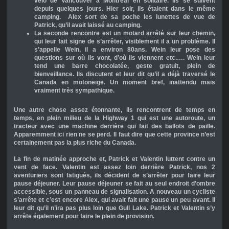
vélo de Vancouver à Montréal en solitaire. Ils se suivent
depuis quelques jours. Hier soir, ils étaient dans le même
camping. Alex sort de sa poche les lunettes de vue de
Patrick, qu’il avait laissé au camping.
La seconde rencontre est un motard arrêté sur leur chemin,
qui leur fait signe de s’arrêter, visiblement il a un problème. Il
s’appelle Wein, il a environ 80ans. Wein leur pose des
questions sur où ils vont, d’où ils viennent etc.…. Wein leur
tend une barre chocolatée, geste gratuit, plein de
bienveillance. Ils discutent et leur dit qu’il a déjà traversé le
Canada en motoneige. Un moment bref, inattendu mais
vraiment très sympathique.
Une autre chose assez étonnante, ils rencontrent de temps en
temps, en plein milieu de la Highway 1 qui est une autoroute, un
tracteur avec une machine derrière qui fait des ballots de paille.
Apparemment ici rien ne se perd. Il faut dire que cette province n’est
certainement pas la plus riche du Canada.
La fin de matinée approche et, Patrick et Valentin luttent contre un
vent de face. Valentin est assez loin derrière Patrick, nos 2
aventuriers sont fatigués, ils décident de s’arrêter pour faire leur
pause déjeuner. Leur pause déjeuner se fait au seul endroit d’ombre
accessible, sous un panneau de signalisation. A nouveau un cycliste
s’arrête et c’est encore Alex, qui avait fait une pause un peu avant. Il
leur dit qu’il n’ira pas plus loin que Gull Lake. Patrick et Valentin s’y
arrête également pour faire le plein de provision.