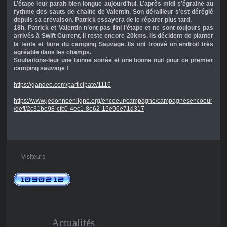
L’étape leur parait bien longue aujourd’hui. L’après midi s’égraine au
rythme des sauts de chaine de Valentin. Son dérailleur s’est déréglé
depuis sa crevaison. Patrick essayera de le réparer plus tard.
18h, Patrick et Valentin n’ont pas fini l’étape et ne sont toujours pas
arrivés à Swift Current, il reste encore 20kms. Ils décident de planter
la tente et faire du camping Sauvage. Ils ont trouvé un endroit très
agréable dans les champs.
Souhaitons-leur une bonne soirée et une bonne nuit pour ce premier
camping sauvage !
https://gandee.com/participate/1116
https://www.jedonneenligne.org/encoeur/campagne/campagnesencoeur
/defi/2c31be98-cfc0-4ec1-8e62-15e96e71d317
Visiteurs
Actualités