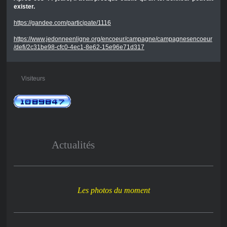
exister.
https://gandee.com/participate/1116
https://www.jedonneenligne.org/encoeur/campagne/campagnesencoeur
/defi/2c31be98-cfc0-4ec1-8e62-15e96e71d317
Visiteurs
Actualités
Les photos du moment