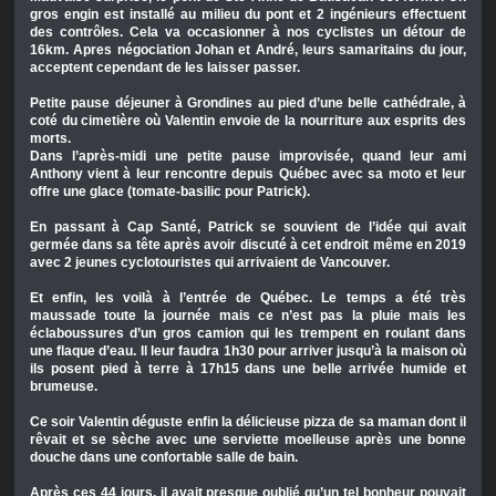
gros engin est installé au milieu du pont et 2 ingénieurs effectuent
des contrôles. Cela va occasionner à nos cyclistes un détour de
16km. Apres négociation Johan et André, leurs samaritains du jour,
acceptent cependant de les laisser passer.
Petite pause déjeuner à Grondines au pied d’une belle cathédrale, à
coté du cimetière où Valentin envoie de la nourriture aux esprits des
morts.
Dans l’après-midi une petite pause improvisée, quand leur ami
Anthony vient à leur rencontre depuis Québec avec sa moto et leur
offre une glace (tomate-basilic pour Patrick).
En passant à Cap Santé, Patrick se souvient de l’idée qui avait
germée dans sa tête après avoir discuté à cet endroit même en 2019
avec 2 jeunes cyclotouristes qui arrivaient de Vancouver.
Et enfin, les voilà à l’entrée de Québec. Le temps a été très
maussade toute la journée mais ce n’est pas la pluie mais les
éclaboussures d’un gros camion qui les trempent en roulant dans
une flaque d’eau. Il leur faudra 1h30 pour arriver jusqu’à la maison où
ils posent pied à terre à 17h15 dans une belle arrivée humide et
brumeuse.
Ce soir Valentin déguste enfin la délicieuse pizza de sa maman dont il
rêvait et se sèche avec une serviette moelleuse après une bonne
douche dans une confortable salle de bain.
Après ces 44 jours, il avait presque oublié qu’un tel bonheur pouvait