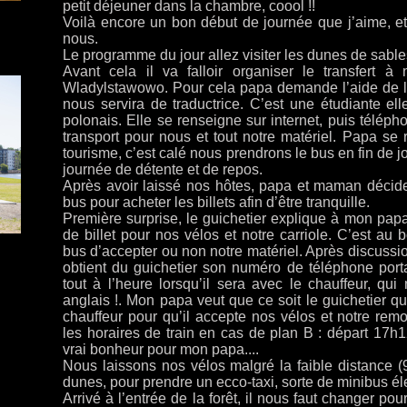
petit déjeuner dans la chambre, coool !!
Voilà encore un bon début de journée que j’aime, et 
nous.
Le programme du jour allez visiter les dunes de sable
Avant cela il va falloir organiser le transfert à 
Wladylstawowo. Pour cela papa demande l’aide de la 
nous servira de traductrice. C’est une étudiante el
polonais. Elle se renseigne sur internet, puis téléph
transport pour nous et tout notre matériel. Papa se r
tourisme, c’est calé nous prendrons le bus en fin de 
journée de détente et de repos.
Après avoir laissé nos hôtes, papa et maman décide
bus pour acheter les billets afin d’être tranquille.
Première surprise, le guichetier explique à mon pap
de billet pour nos vélos et notre carriole. C’est au 
bus d’accepter ou non notre matériel. Après discuss
obtient du guichetier son numéro de téléphone port
tout à l’heure lorsqu’il sera avec le chauffeur, qu
anglais !. Mon papa veut que ce soit le guichetier qu
chauffeur pour qu’il accepte nos vélos et notre remo
les horaires de train en cas de plan B : départ 17
vrai bonheur pour mon papa....
Nous laissons nos vélos malgré la faible distance 
dunes, pour prendre un ecco-taxi, sorte de minibus él
Arrivé à l’entrée de la forêt, il nous faut changer po