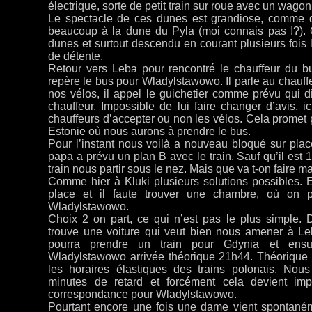
électrique, sorte de petit train sur roue avec un wagon
Le spectacle de ces dunes est grandiose, comme d
beaucoup à la dune du Pyla (moi connais pas !?).
dunes et surtout descendu en courant plusieurs foi
de détente.
Retour vers Leba pour rencontré le chauffeur du b
repère le bus pour Wladylstawowo. Il parle au chauff
nos vélos, il appel le guichetier comme prévu qui d
chauffeur. Impossible de lui faire changer d’avis, i
chauffeurs d’accepter ou non les vélos. Cela promet p
Estonie où nous aurons à prendre le bus.
Pour l’instant nous voilà a nouveau bloqué sur pl
papa a prévu un plan B avec le train. Sauf qu’il est
train nous partir sous le nez. Mais que va t-on faire m
Comme hier à Kluki plusieurs solutions possibles. En
place et il faute trouver une chambre, où on 
Wladylstawowo.
Choix 2 on part, ce qui n’est pas le plus simple.
trouve une voiture qui veut bien nous amener à Leb
pourra prendre un train pour Gdynia et ensu
Wladylstawowo arrivée théorique 21h44. Théorique 
les horaires élastiques des trains polonais. Nou
minutes de retard et forcément cela devient
imp
correspondance pour Wladylstawowo.
Pourtant encore une fois une dame vient spontané