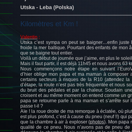
Utska - Leba (Polska)
Kilomètres et Km !
Valentin
:
Utska c’est sympa on peut se baigner…enfin juste l
froide la mer baltique. Pourtant des enfants de mon 
que se baigne tout entier.
Voilà un début de journée que j’aime, en plus le solei
Mais il faut partir, il est déjà 11h45 et nous avons 63 k
Nous commençons notre étape en suivant l’Euro
d’hier oblige mon papa et ma maman à composer av
certains secteurs à risques de la R10 (attendez la s
d’étape, la route n’est pas très fréquentée et nous 
du bruit des pédales et par la chaleur. Soudain un
croisent et au même moment on entend comme un gro
papa se retourne parle à ma maman et s’arrête sur l
passe t-il ?
Aïe ! la roue droite de ma remorque à éclatée, où plu
est plus profond, c’est à cause du pneu (neuf !!) qui p
que la chambre à air à exploser (
photos
). Mon papa n
qualité de ce pneu. Nous n’avons pas de pneu de