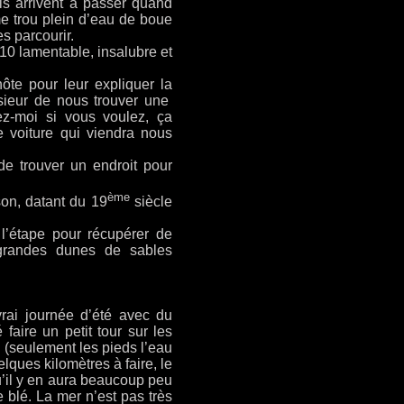
Ils arrivent à passer quand
 trou plein d’eau de boue
es parcourir.
R10 lamentable, insalubre et
ôte pour leur expliquer la
sieur de nous trouver une
ez-moi si vous voulez, ça
 voiture qui viendra nous
de trouver un endroit pour
ème
on, datant du 19
siècle
l’étape pour récupérer de
 grandes dunes de sables
rai journée d’été avec du
faire un petit tour sur les
 (seulement les pieds l’eau
lques kilomètres à faire, le
’il y en aura beaucoup peu
blé. La mer n’est pas très