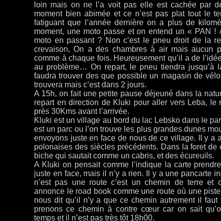
loin mais on ne l’a voit pas elle est cachée par de
moment bien abimée et ce n’est pas plat tout le t
fatiguant que l’année dernière on a plus de kilomèt
moment, une moto passe et on entend un « PAN ! »,
moto en passant ? Non c’est le pneu droit de la r
crevaison, On a des chambres à air mais aucun pn
comme à chaque fois. Heureusement qu’il a de l’idée
au problème… On repart, le pneu tiendra jusqu’à la
faudra trouver des que possible un magasin de vél
trouvera mais c’est dans 2 jours.
A 15h, on fait une petite pause déjeuné dans la natu
repart en direction de Kluki pour aller vers Leba, l
près 30Kms avant l’arrivée.
Kluki est un village au bord du lac Lebsko dans le pa
est un parc ou l’on trouve les plus grandes dunes m
envoyons juste en face de nous de ce village. Il y a
polonaises des siècles précédents. Dans la foret de
biche qui sautait comme un cabris, et des écureuils.
A Kluki on pensait comme l’indique la carte prendr
juste en face, mais il n’y a rien. Il y a une pancart
n’est pas une route c’est un chemin de terre et
annonce le road book comme une route où une piste
nous dit qu’il n’y a que ce chemin autrement il faut
prenons ce chemin à contre cœur car on sait qu’
temps et il n’est pas très tôt 18h00.