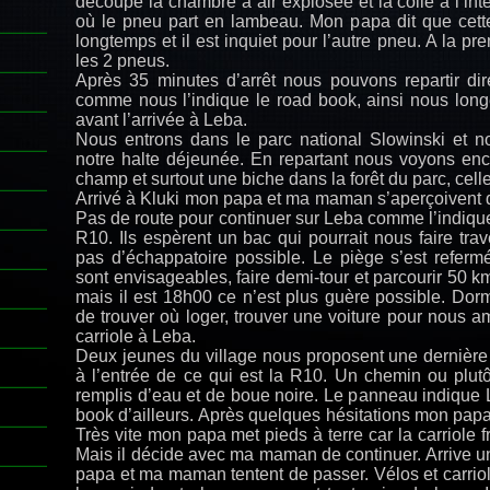
découpe la chambre à air explosée et la colle à l’int
où le pneu part en lambeau. Mon papa dit que cett
longtemps et il est inquiet pour l’autre pneu. A la p
les 2 pneus.
Après 35 minutes d’arrêt nous pouvons repartir dire
comme nous l’indique le road book, ainsi nous longe
avant l’arrivée à Leba.
Nous entrons dans le parc national Slowinski et no
notre halte déjeunée. En repartant nous voyons en
champ et surtout une biche dans la forêt du parc, cell
Arrivé à Kluki mon papa et ma maman s’aperçoivent 
Pas de route pour continuer sur Leba comme l’indique
R10. Ils espèrent un bac qui pourrait nous faire tra
pas d’échappatoire possible. Le piège s’est refermé
sont envisageables, faire demi-tour et parcourir 50 km
mais il est 18h00 ce n’est plus guère possible. Dorm
de trouver où loger, trouver une voiture pour nous 
carriole à Leba.
Deux jeunes du village nous proposent une dernière 
à l’entrée de ce qui est la R10. Un chemin ou plut
remplis d’eau et de boue noire. Le panneau indiqu
book d’ailleurs. Après quelques hésitations mon pa
Très vite mon papa met pieds à terre car la carriole 
Mais il décide avec ma maman de continuer. Arrive 
papa et ma maman tentent de passer. Vélos et carriol