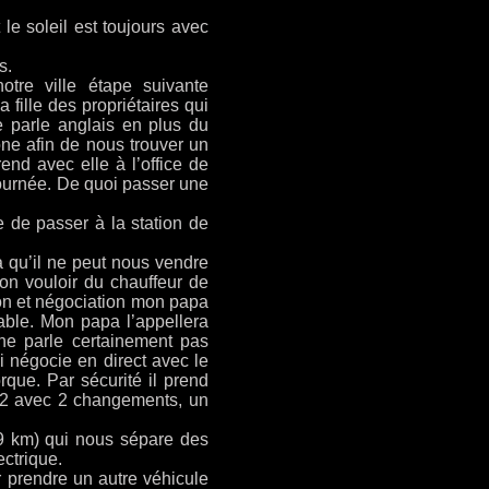
le soleil est toujours avec
s.
notre ville étape suivante
fille des propriétaires qui
le parle anglais en plus du
one afin de nous trouver un
end avec elle à l’office de
journée. De quoi passer une
 de passer à la station de
a qu’il ne peut nous vendre
bon vouloir du chauffeur de
ion et négociation mon papa
able. Mon papa l’appellera
i ne parle certainement pas
i négocie en direct avec le
rque. Par sécurité il prend
h12 avec 2 changements, un
(9 km) qui nous sépare des
ectrique.
ur prendre un autre véhicule