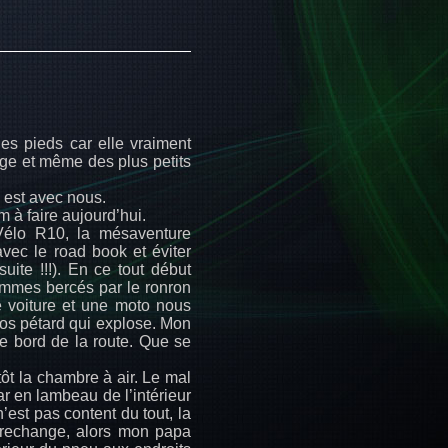
es pieds car elle vraiment
âge et même des plus petits
l est avec nous.
m à faire aujourd’hui.
Vélo R10, la mésaventure
ec le road book et éviter
uite !!!). En ce tout début
sommes bercés par le ronron
e voiture et une moto nous
s pétard qui explose. Mon
e bord de la route. Que se
tôt la chambre à air. Le mal
ar en lambeau de l’intérieur
’est pas content du tout, la
 rechange, alors mon papa