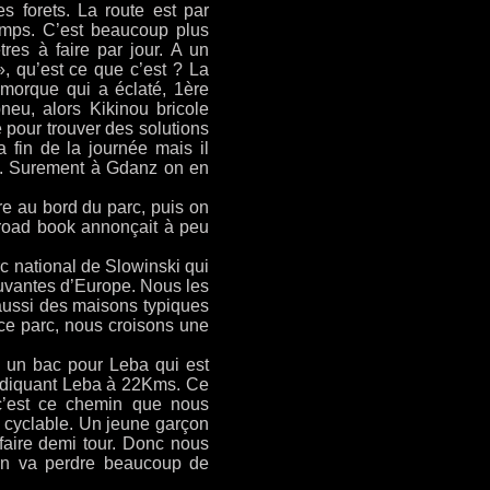
s forets. La route est par
emps. C’est beaucoup plus
res à faire par jour. A un
 qu’est ce que c’est ? La
emorque qui a éclaté, 1ère
eu, alors Kikinou bricole
 pour trouver des solutions
 fin de la journée mais il
o. Surement à Gdanz on en
re au bord du parc, puis on
e road book annonçait à peu
rc national de Slowinski qui
ouvantes d’Europe. Nous les
 aussi des maisons typiques
 ce parc, nous croisons une
e un bac pour Leba qui est
e indiquant Leba à 22Kms. Ce
 c’est ce chemin que nous
 cyclable. Un jeune garçon
 faire demi tour. Donc nous
on va perdre beaucoup de