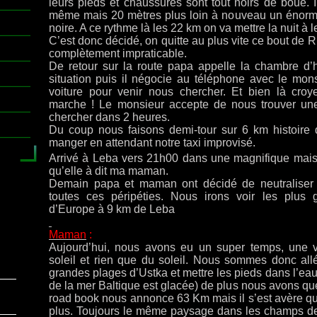
leurs pieds et chaussures sont tout noirs de boue. 
même mais 20 mètres plus loin à nouveau un énorme
noire. A ce rythme là les 22 km on va mettre la nuit à l
C’est donc décidé, on quitte au plus vite ce bout de 
complètement impraticable.
De retour sur la route papa appelle la chambre d’h
situation
puis il négocie au téléphone avec le mon
voiture pour venir nous chercher. Et bien là croy
marche ! Le monsieur accepte de nous trouver une
chercher dans 2 heures.
Du coup nous faisons demi-tour sur 6 km histoire 
manger en attendant notre taxi improvisé.
Arrivé à Leba vers 21h00 dans une magnifique mais
qu’elle à dit ma maman.
Demain papa et maman ont décidé de neutraliser 
toutes ces péripéties. Nous irons voir les plus
d’Europe à 9 km de Leba
Maman
:
Aujourd’hui, nous avons eu un super temps, une v
soleil et rien que du soleil. Nous sommes donc allé 
grandes plages d’Ustka et mettre les pieds dans l’eau
de la mer Baltique est glacée) de plus nous avons que
road book nous annonce 63 Km mais il s’est avère qu
plus. Toujours le même paysage dans les champs de 