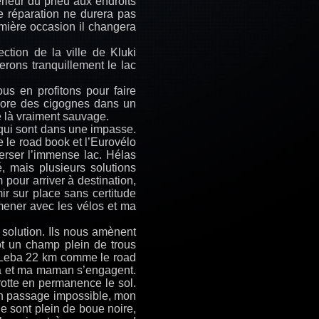
érieur du pneu aux endroits
e réparation ne durera pas
remière occasion il changera
ction de la ville de Kluki
rons tranquillement le lac
us en profitons pour faire
core des cigognes dans un
e là vraiment sauvage.
qui sont dans une impasse.
 le road book et l’Eurovélo
verser l’immense lac. Hélas
, mais plusieurs solutions
 pour arriver à destination,
ir sur place sans certitude
amener avec les vélos et ma
solution. Ils nous amènent
ôt un champ plein de trous
e Leba 22 km comme le road
pa et ma maman s’engagent.
frotte en permanence le sol.
un passage impossible, mon
e sont plein de boue noire,