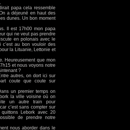
.
irait papa cela ressemble
 On a déjeuné en haut des
s les dunes. Un bon moment
us. Il est 17h00 mon papa
eur qui ne veut pas prendre
iscute en polonais avec le
ci c’est au bon vouloir des
our la Lituanie, Lettonie et
ace. Heureusement que mon
 17h15 et nous voyons notre
aintenant ?
tre autres, on dort ici sur
part coute que coute sur
 Dans un premier temps on
ork la ville voisine où on
ite un autre train pour
car c’est sans compter sur
s quittons Lebork avec 20
ossible de prendre notre
ment nous aborder dans le