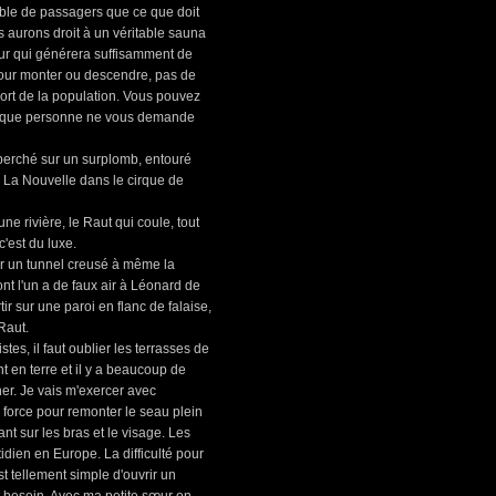
ble de passagers que ce que doit
s aurons droit à un véritable sauna
eur qui générera suffisamment de
 pour monter ou descendre, pas de
sport de la population. Vous pouvez
ans que personne ne vous demande
 perché sur un surplomb, entouré
e La Nouvelle dans le cirque de
e rivière, le Raut qui coule, tout
c'est du luxe.
r un tunnel creusé à même la
t l'un a de faux air à Léonard de
r sur une paroi en flanc de falaise,
Raut.
tes, il faut oublier les terrasses de
t en terre et il y a beaucoup de
ner. Je vais m'exercer avec
e force pour remonter le seau plein
ant sur les bras et le visage. Les
tidien en Europe. La difficulté pour
 tellement simple d'ouvrir un