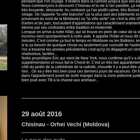
pendant que l'on voyage. Il restera dans la carriole jusqu'à que ses par
Nous commençons à découvrir Chisinau et la vie à l'air paisible, ça 
très bruyante, stressante. Au contraire ça l'air plutôt calme, très Boissé
village. On l'appelle "la ville blanche" car la plus part des bâtiments s
provenant du nord de la Moldavie) ou "la ville verte" car c'est la ville
d'arbre et de parc, tout autant d'appellations qui caractérisent vraiment
étonne par ses contrastes entre tradition et modernité.
Lorsque on arrive à notre hôtel, qui se trouve en plein de cœur de la v
inconnu vient spontanément à notre aide. Il appelle l'hôtel et nous dit
minutes. C'est comme ça tout le temps en Moldavie ou les Balkans, les
si tu as besoin de quelque chose ou seulement par curiosité de l'autre
l'on a traversé les années précédentes c'est qu'içi ils dégagent un cert
chaleureux, tactiles...
Notre propriétaire Eric qui vient de New York, nous confirme qu'il y a de
supplémentaires et nous fait le Check-In. C'est un très bel appartemen
côté du jardin de la cathédrale de la nativité, chouette il y a peut être 
moi... On va y être très bien pour ces derniers jours de vacances. On fi
dans l'appartement avant de sortir manger dans la zone piétonne jus
bien joué avec Titi à la chasse aux animaux...
29 août 2016
Chisinau - Orhei Vechi (Moldova)