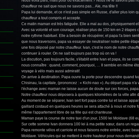
Nous voilà parti, mais pour où exactement ? Nous ne le savons pas 
chauffeur ne sait que nous ne savons pas... Aïe, ma tête !!
Papa lui demande, et ce n'est pas simple en Russe, d'aller plus loin que
chauffeur a tout compris et accepte.
Ce matin maman est très fatiguée. Elle a mal au dos, physiquement ell
Avec sa volonté et son courage, réaliser plus de 150 km en 2 étapes c
notre rythme habituel. Elle a besoin de récupérer, et papa l'a bien senti.
que nous traversons, papa va essayer de neutraliser notre petite étap
une fois déposé par notre chauffeur. Ivan, c'est le nom de notre chauf
continuer à rouler. On ne sait toujours pas trop où on va !
La discution, pas toujours facile, s'établit entre Ivan et papa, ils se c
nous connaître : quand, comment, pourquoi, … Il semble en même éto
voyage à vélo mais aussi admiratif.
On arrive à destination. Papa ouvre la porte pour descendre quand I
Chisinau, la capitale, (prononcez : « Kichi-nao »). Au départ papa n'a
l'échange avec maman ne laisse aucun de doute sur ces forces, papa 
Notre chauffeur nous déposera à quelques kilomètres de la ville afin d
Au moment de se séparer, Ivan sert fort papa contre lui et laisse app
gaillard costaud en quelques heures se sera attaché à nous et notre f
même l'appartement libre de sa fille qui est chanteuse.
Maman paye la course de notre taxi d'un jour, 1500 lei Moldave (68 eu
Sur cette somme Ivan donnera 100 lei à ma petite sœur, dans un regar
Papa remonte vélos et carriole et nous faisons notre entrée, avec bea
Moldave. Véhicules qui se mettent à notre hauteur pour nous demander 