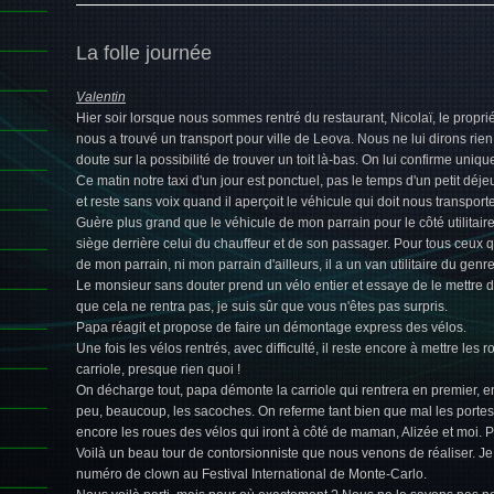
La folle journée
Valentin
Hier soir lorsque nous sommes rentré du restaurant, Nicolaï, le proprié
nous a trouvé un transport pour ville de Leova. Nous ne lui dirons rien
doute sur la possibilité de trouver un toit là-bas. On lui confirme uni
Ce matin notre taxi d'un jour est ponctuel, pas le temps d'un petit d
et reste sans voix quand il aperçoit le véhicule qui doit nous transporte
Guère plus grand que le véhicule de mon parrain pour le côté utilitai
siège derrière celui du chauffeur et de son passager. Pour tous ceux 
de mon parrain, ni mon parrain d'ailleurs, il a un van utilitaire du ge
Le monsieur sans douter prend un vélo entier et essaye de le mettre d
que cela ne rentra pas, je suis sûr que vous n'êtes pas surpris.
Papa réagit et propose de faire un démontage express des vélos.
Une fois les vélos rentrés, avec difficulté, il reste encore à mettre les 
carriole, presque rien quoi !
On décharge tout, papa démonte la carriole qui rentrera en premier, en
peu, beaucoup, les sacoches. On referme tant bien que mal les portes arri
encore les roues des vélos qui iront à côté de maman, Alizée et moi. 
Voilà un beau tour de contorsionniste que nous venons de réaliser. J
numéro de clown au Festival International de Monte-Carlo.