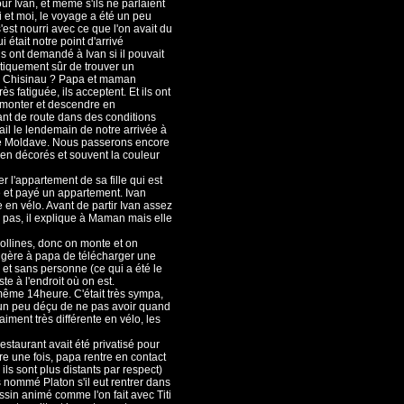
ur Ivan, et même s'ils ne parlaient
t moi, le voyage a été un peu
s'est nourri avec ce que l'on avait du
 était notre point d'arrivé
s ont demandé à Ivan si il pouvait
tiquement sûr de trouver un
t à Chisinau ? Papa et maman
s fatiguée, ils acceptent. Et ils ont
ue monter et descendre en
ant de route dans des conditions
il le lendemain de notre arrivée à
ale Moldave. Nous passerons encore
ien décorés et souvent la couleur
 l'appartement de sa fille qui est
é et payé un appartement. Ivan
 en vélo. Avant de partir Ivan assez
 pas, il explique à Maman mais elle
7 collines, donc on monte et on
ggère à papa de télécharger une
 et sans personne (ce qui a été le
uste à l'endroit où on est.
même 14heure. C'était très sympa,
un peu déçu de ne pas avoir quand
ment très différente en vélo, les
 privatisé pour
e une fois, papa rentre en contact
ls sont plus distants par respect)
ls nommé Platon s'il eut rentrer dans
essin animé comme l'on fait avec Titi