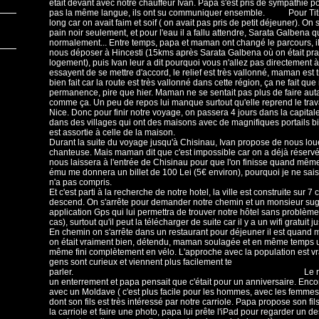
était devant avec notre chauffeur Ivan. Papa s'est pris de sympathie po
pas la même langue, ils ont su communiquer ensemble. Pour Titi e
long car on avait faim et soif ( on avait pas pris de petit déjeuner). On 
pain noir seulement, et pour l'eau il a fallu attendre, Sarata Galbena qui
normalement... Entre temps, papa et maman ont changé le parcours, il
nous déposer à Hincesti (15kms après Sarata Galbena où on était pra
logement), puis Ivan leur a dit pourquoi vous n'allez pas directemen
essayent de se mettre d'accord, le relief est très vallonné, maman est trè
bien fait car la route est très vallonné dans cette région, ça ne fait q
permanence, pire que hier. Maman ne se sentait pas plus de faire aut
comme ça. Un peu de repos lui manque surtout qu'elle reprend le trava
Nice. Donc pour finir notre voyage, on passera 4 jours dans la capit
dans des villages qui ont des maisons avec de magnifiques portails b
est assortie à celle de la maison.
Durant la suite du voyage jusqu'à Chisinau, Ivan propose de nous louer
chanteuse. Mais maman dit que c'est impossible car on a déjà réserv
nous laissera à l'entrée de Chisinau pour que l'on finisse quand même
ému me donnera un billet de 100 Lei (5€ environ), pourquoi je ne sais
n'a pas compris.
Et c'est parti à la recherche de notre hotel, la ville est construite sur 
descend. On s'arrête pour demander notre chemin et un monsieur su
application Gps qui lui permettra de trouver notre hôtel sans problème
cas), surtout qu'il peut la télécharger de suite car il y a un wifi gratuit j
En chemin on s'arrête dans un restaurant pour déjeuner il est quand 
on était vraiment bien, détendu, maman soulagée et en même temps 
même fini complètement en vélo. L'approche avec la population est vrai
gens sont curieux et viennent plus facilement te
parler. Le restaurant avait été
un enterrement et papa pensait que c'était pour un anniversaire. Encor
avec un Moldave ( c'est plus facile pour les hommes, avec les femmes i
dont son fils est très intéressé par notre carriole. Papa propose son fi
la carriole et faire une photo, papa lui prête l'iPad pour regarder un d