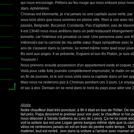
qui nous encourage. Piétons au feu rouge qui nous entoure pour nous a
stars, éphémères.
Chisinau est étonnante, je n'ai jamais vu une capitale aussi verte, par
sous bois alors que nous sommes en pleine ville. Rien à voir avec l
passés, Belgrade, Bucarest, Constanta. Pas d'agitation, pas de klaxon
Il est 13h40 nous nous arrêtons dans un petit restaurant étrangement 
tonnelle, car l'intérieur est privatisé ce midi. Une personne avec son fil
intéressés par la carriole de ma petite sœur. Papa sympathise avec le
ans de s'asseoir dans la carriole, lui remet même notre Ipad pour j
fils sont aux anges. Il se présente, Evgueni et son fils Platon, je suis 
Youyoum !
Nous prenons ensuite possession d'un appartement vaste et coquet, so
Voilà pour cette folle journée complétement improvisée, le matin on se
en fin de journée, et le soir nous voilà dans la capitale dans un bel a
Mais nous ne resterons pas à Chisinau pendant ces 3 jours. Le voyag
et sac à dos. Demain on se rend dans le nord du pays pour aller voir 
Alizée
Notre chauffeur était très ponctuel, à 9h il était en bas de l'hôtel. De n
fait près. Papa descend le premier pour voir avec le chauffeur si l'on p
nous déposer à Sarata Galbena au Lieu de Loeva. Ça ne lui pose a
voit la voiture qui est une Logan genre kangoo même style que la camio
vélos ne rentrerons jamais on est en train de perdre notre temps... Ma
matériel, tout est rentré...bon dans la voiture a l'arrière avec maman et