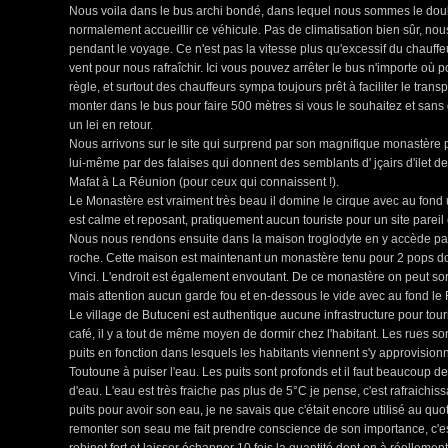
Nous voila dans le bus archi bondé, dans lequel nous sommes le dou
normalement accueillir ce véhicule. Pas de climatisation bien sûr, nou
pendant le voyage. Ce n'est pas la vitesse plus qu'excessif du chauff
vent pour nous rafraîchir. Ici vous pouvez arrêter le bus n'importe où
règle, et surtout des chauffeurs sympa toujours prêt à faciliter le tran
monter dans le bus pour faire 500 mètres si vous le souhaitez et s
un lei en retour.
Nous arrivons sur le site qui surprend par son magnifique monastère
lui-même par des falaises qui donnent des semblants d' jçairs d'ilet d
Mafat à La Réunion (pour ceux qui connaissent !).
Le Monastère est vraiment très beau il domine le cirque avec au fond un
est calme et reposant, pratiquement aucun touriste pour un site pareil 
Nous nous rendons ensuite dans la maison troglodyte en y accède pa
roche. Cette maison est maintenant un monastère tenu pour 2 pops don
Vinci. L'endroit est également envoutant. De ce monastère on peut sorti
mais attention aucun garde fou et en-dessous le vide avec au fond le 
Le village de Butuceni est authentique aucune infrastructure pour touris
café, il y a tout de même moyen de dormir chez l'habitant. Les rues son
puits en fonction dans lesquels les habitants viennent s'y approvision
Toutoune à puiser l'eau. Les puits sont profonds et il faut beaucoup d
d'eau. L'eau est très fraiche pas plus de 5°C je pense, c'est rafraichiss
puits pour avoir son eau, je ne savais que c'était encore utilisé au quo
remonter son seau me fait prendre conscience de son importance, c'est