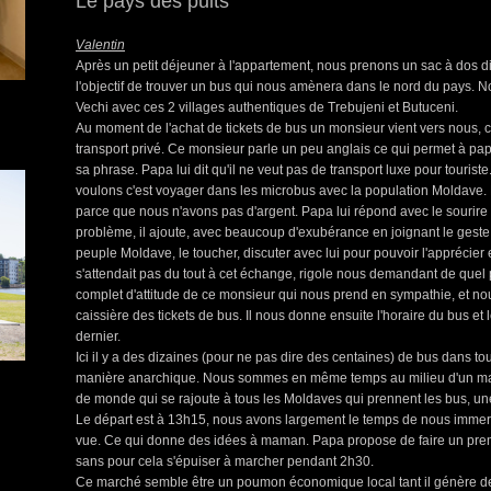
Le pays des puits
Valentin
Après un petit déjeuner à l'appartement, nous prenons un sac à dos di
l'objectif de trouver un bus qui nous amènera dans le nord du pays. No
Vechi avec ces 2 villages authentiques de Trebujeni et Butuceni.
Au moment de l'achat de tickets de bus un monsieur vient vers nous,
transport privé. Ce monsieur parle un peu anglais ce qui permet à pap
sa phrase. Papa lui dit qu'il ne veut pas de transport luxe pour tourist
voulons c'est voyager dans les microbus avec la population Moldave. 
parce que nous n'avons pas d'argent. Papa lui répond avec le sourire 
problème, il ajoute, avec beaucoup d'exubérance en joignant le geste à
peuple Moldave, le toucher, discuter avec lui pour pouvoir l'apprécier 
s'attendait pas du tout à cet échange, rigole nous demandant de qu
complet d'attitude de ce monsieur qui nous prend en sympathie, et no
caissière des tickets de bus. Il nous donne ensuite l'horaire du bus et
dernier.
Ici il y a des dizaines (pour ne pas dire des centaines) de bus dans to
manière anarchique. Nous sommes en même temps au milieu d'un m
de monde qui se rajoute à tous les Moldaves qui prennent les bus, une 
Le départ est à 13h15, nous avons largement le temps de nous immer
vue. Ce qui donne des idées à maman. Papa propose de faire un premi
sans pour cela s'épuiser à marcher pendant 2h30.
Ce marché semble être un poumon économique local tant il génère de