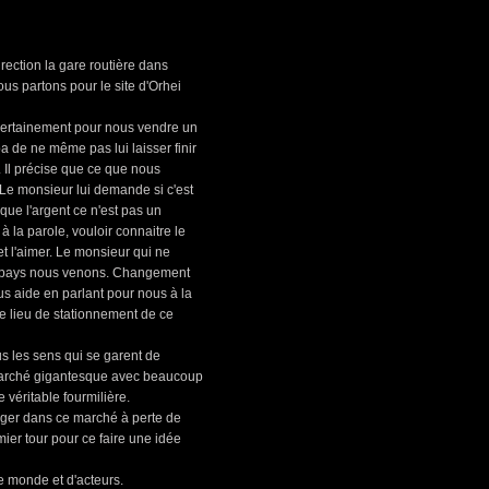
rection la gare routière dans
us partons pour le site d'Orhei
 certainement pour nous vendre un
a de ne même pas lui laisser finir
e. Il précise que ce que nous
Le monsieur lui demande si c'est
que l'argent ce n'est pas un
 la parole, vouloir connaitre le
et l'aimer. Le monsieur qui ne
el pays nous venons. Changement
us aide en parlant pour nous à la
 le lieu de stationnement de ce
us les sens qui se garent de
arché gigantesque avec beaucoup
véritable fourmilière.
ger dans ce marché à perte de
er tour pour ce faire une idée
 monde et d'acteurs.