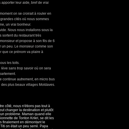
pporter leur aide, bref de vrai
 moment on se croirait à rouler en
es grandes cités où nous sommes
ne, un vrai bonheur.
vide. Nous nous installons sous la
s sortent du restaurant très
 monsieur et propose à son fils de 6
ouer un peu. Le monsieur comme son
sûr que ce prénom va plaire à
us les toits.
 lève sans trop savoir où on sera
ppartement.
e continue autrement, en micro bus
2 des plus beaux villages Moldaves.
otre côté, nous n'étions pas tout à
eut changer la destination et plutôt
ucun problème. Maman quand elle
nnette de Tonton Krikri, se dit les
is finalement en démontant le
 Titi on était un peu serré. Papa