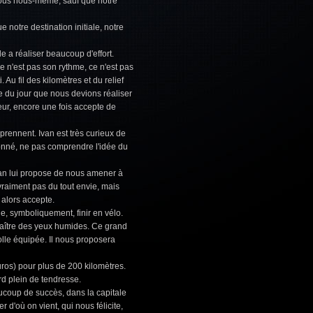
nous nous-même, sauf que notre
 notre destination initiale, notre
e a réaliser beaucoup d'effort.
e n'est pas son rythme, ce n'est pas
 Au fil des kilomètres et du relief
e du jour que nous devions réaliser
feur, encore une fois accepte de
omprennent. Ivan est très curieux de
nné, ne pas comprendre l'idée du
van lui propose de nous amener à
 vraiment pas du tout envie, mais
alors accepte.
e, symboliquement, finir en vélo.
araître des yeux humides. Ce grand
olle équipée. Il nous proposera
ros) pour plus de 200 kilomètres.
d plein de tendresse.
ucoup de succès, dans la capitale
d'où on vient, qui nous félicite,