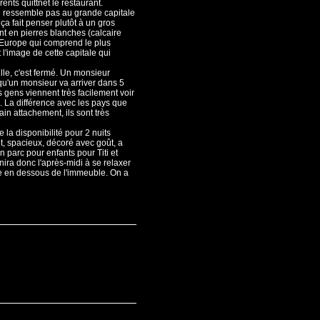
ents quittnet le restaurant.
ne ressemble pas au grande capitale
 ça fait penser plutôt à un gros
ont en pierres blanches (calcaire
 d'Europe qui comprend le plus
 l'image de cette capitale qui
ille, c'est fermé. Un monsieur
 qu'un monsieur va arriver dans 5
 gens viennent très facilement voir
. La différence avec les pays que
ain attachement, ils sont très
 la disponibilité pour 2 nuits
t, spacieux, décoré avec goût, a
un parc pour enfants pour Titi et
nira donc l'après-midi à se relaxer
te en dessous de l'immeuble. On a