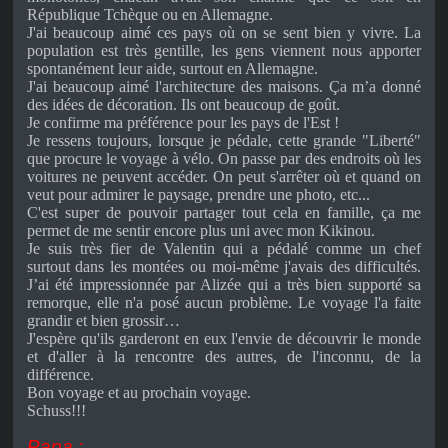
République Tchèque ou en Allemagne.
J'ai beaucoup aimé ces pays où on se sent bien y vivre. La
population est très gentille, les gens viennent nous apporter
spontanément leur aide, surtout en Allemagne.
J'ai beaucoup aimé l'architecture des maisons. Ça m’a donné
des idées de décoration. Ils ont beaucoup de goût.
Je confirme ma préférence pour les pays de l'Est !
Je ressens toujours, lorsque je pédale, cette grande "Liberté"
que procure le voyage à vélo. On passe par des endroits où les
voitures ne peuvent accéder. On peut s'arrêter où et quand on
veut pour admirer le paysage, prendre une photo, etc...
C'est super de pouvoir partager tout cela en famille, ça me
permet de me sentir encore plus uni avec mon Kikinou.
Je suis très fier de Valentin qui a pédalé comme un chef
surtout dans les montées ou moi-même j'avais des difficultés.
J’ai été impressionnée par Alizée qui a très bien supporté sa
remorque, elle n'a posé aucun problème. Le voyage l'a faite
grandir et bien grossir…
J'espère qu'ils garderont en eux l'envie de découvrir le monde
et d'aller à la rencontre des autres, de l'inconnu, de la
différence.
Bon voyage et au prochain voyage.
Schuss!!!
Papa
: