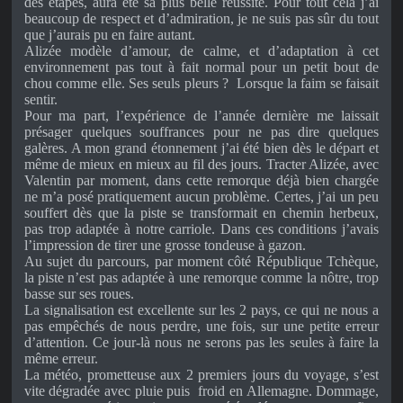
des étapes, aura été sa plus belle réussite. Pour tout cela j’ai
beaucoup de respect et d’admiration, je ne suis pas sûr du tout
que j’aurais pu en faire autant.
Alizée modèle d’amour, de calme, et d’adaptation à cet
environnement pas tout à fait normal pour un petit bout de
chou comme elle. Ses seuls pleurs ? Lorsque la faim se faisait
sentir.
Pour ma part, l’expérience de l’année dernière me laissait
présager quelques souffrances pour ne pas dire quelques
galères. A mon grand étonnement j’ai été bien dès le départ et
même de mieux en mieux au fil des jours. Tracter Alizée, avec
Valentin par moment, dans cette remorque déjà bien chargée
ne m’a posé pratiquement aucun problème. Certes, j’ai un peu
souffert dès que la piste se transformait en chemin herbeux,
pas trop adaptée à notre carriole. Dans ces conditions j’avais
l’impression de tirer une grosse tondeuse à gazon.
Au sujet du parcours, par moment côté République Tchèque,
la piste n’est pas adaptée à une remorque comme la nôtre, trop
basse sur ses roues.
La signalisation est excellente sur les 2 pays, ce qui ne nous a
pas empêchés de nous perdre, une fois, sur une petite erreur
d’attention. Ce jour-là nous ne serons pas les seules à faire la
même erreur.
La météo, prometteuse aux 2 premiers jours du voyage, s’est
vite dégradée avec pluie puis froid en Allemagne. Dommage,