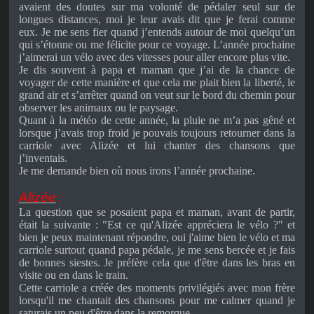
avaient des doutes sur ma volonté de pédaler seul sur de
longues distances, moi je leur avais dit que je ferai comme
eux. Je me sens fier quand j’entends autour de moi quelqu’un
qui s’étonne ou me félicite pour ce voyage. L’année prochaine
j’aimerai un vélo avec des vitesses pour aller encore plus vite.
Je dis souvent à papa et maman que j’ai de la chance de
voyager de cette manière et que cela me plait bien la liberté, le
grand air et s’arrêter quand on veut sur le bord du chemin pour
observer les animaux ou le paysage.
Quant à la météo de cette année, la pluie ne m’a pas gêné et
lorsque j’avais trop froid je pouvais toujours retourner dans la
carriole avec Alizée et lui chanter des chansons que
j’inventais.
Je me demande bien où nous irons l’année prochaine.
Alizée
:
La question que se posaient papa et maman, avant de partir,
était la suivante : "Est ce qu'Alizée appréciera le vélo ?" et
bien je peux maintenant répondre, oui j'aime bien le vélo et ma
carriole surtout quand papa pédale, je me sens bercée et je fais
de bonnes siestes. Je préfère cela que d'être dans les bras en
visite ou en dans le train.
Cette carriole a créée des moments privilégiés avec mon frère
lorsqu'il me chantait des chansons pour me calmer quand je
saturais un peu d'être dans la remorque.