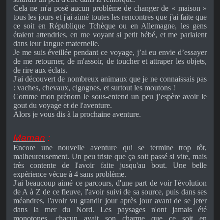
Cela ne m'a posé aucun problème de changer de « maison »
tous les jours et j'ai aimé toutes les rencontres que j'ai faite que
ce soit en République Tchèque ou en Allemagne, les gens
étaient attendries, en me voyant si petit bébé, et me parlaient
dans leur langue maternelle.
Je me suis éveillée pendant ce voyage, j’ai eu envie d’essayer
de me retourner, de m'assoir, de toucher et attraper les objets,
de rire aux éclats.
J'ai découvert de nombreux animaux que je ne connaissais pas
: vaches, chevaux, cigognes, et surtout les moutons !
Comme mon prénom le sous-entend un peu j’espère avoir le
gout du voyage et de l'aventure.
Alors je vous dis à la prochaine aventure.
Maman
:
Encore une nouvelle aventure qui se termine trop tôt,
malheureusement. Un peu triste que ça soit passé si vite, mais
très contente de l'avoir faite jusqu'au bout. Une belle
expérience vécue à 4 sans problème.
J'ai beaucoup aimé ce parcours, d'une part de voir l'évolution
de A à Z de ce fleuve, l'avoir suivi de sa source, puis dans ses
méandres, l'avoir vu grandir jour après jour avant de se jeter
dans la mer du Nord. Les paysages n'ont jamais été
monotones, chacun avait son charme que ce soit en