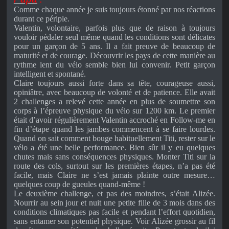
Comme chaque année je suis toujours étonné par nos réactions
durant ce périple.
Valentin, volontaire, parfois plus que de raison à toujours
vouloir pédaler seul même quand les conditions sont délicates
pour un garçon de 5 ans. Il a fait preuve de beaucoup de
maturité et de courage. Découvrir les pays de cette manière au
rythme lent du vélo semble bien lui convenir. Petit garçon
intelligent et spontané.
Claire toujours aussi forte dans sa tête, courageuse aussi,
opiniâtre, avec beaucoup de volonté et de patience. Elle avait
2 challenges a relevé cette année en plus de soumettre son
corps à l’épreuve physique du vélo sur 1200 km. Le premier
était d’avoir régulièrement Valentin accroché en Follow-me en
fin d’étape quand les jambes commencent à se faire lourdes.
Quand on sait comment bouge habituellement Titi, rester sur le
vélo a été une belle performance. Bien sûr il y eu quelques
chutes mais sans conséquences physiques. Monter Titi sur la
route des cols, surtout sur les premières étapes, n’a pas été
facile, mais Claire ne s’est jamais plainte outre mesure…
quelques coup de gueules quand-même !
Le deuxième challenge, et pas des moindres, s’était Alizée.
Nourrir au sein jour et nuit une petite fille de 3 mois dans des
conditions climatiques pas facile et pendant l’effort quotidien,
sans entamer son potentiel physique. Voir Alizée grossir au fil